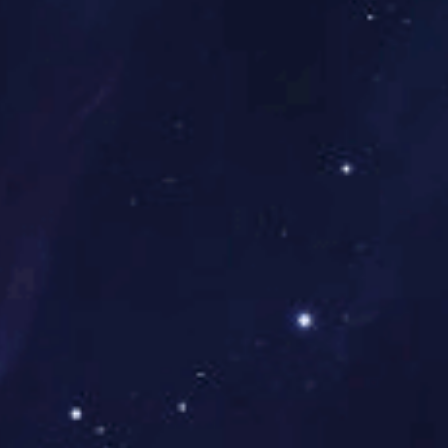
房建工程业绩