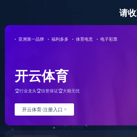
开云官方端网站登录入口
开云官方端网站登录入口-开云online(中国)
公司简介
荣誉资质

荣誉资质
企业资质
企业专利
企业荣誉
企业业绩
