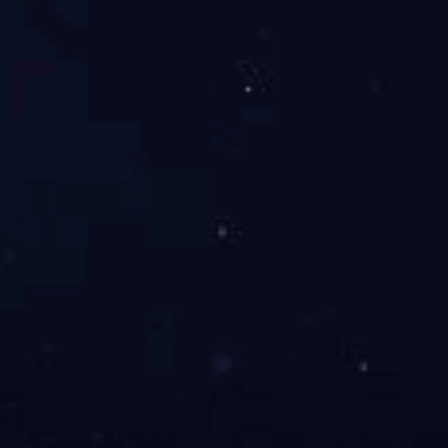
一晚会。 开云官方端网站登录入口-开云online(中国)选送的：