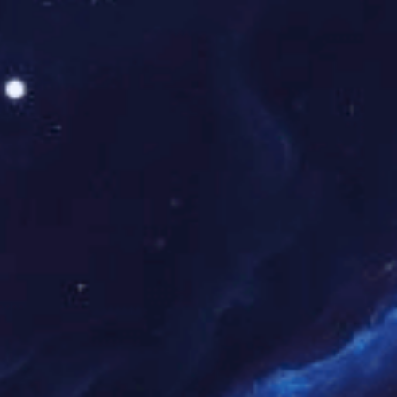
online(中国)
2006年由原国有企业龙岩红炭山 建筑工程有限公司改制重组企业。公司有着
工程项目，涵盖了建筑、水利、市政、交通、电力、矿山等多 个工程领域，